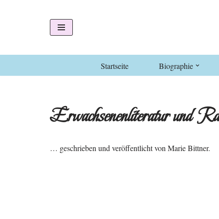
Zum
Inhalt
springen
Startseite
Biographie
Erwachsenenliteratur und Ra
… geschrieben und veröffentlicht von Marie Bittner.